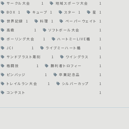
サークル大会
1
地域スポーツ大会
1
BOX
1
キューブ
1
スター
1
星
1
世界記録
1
料理
1
ペーパーウェイト
1
高級
1
ソフトボール大会
1
ボーリング大会
1
ハートミーLIVE楯
1
JCI
1
ライブミーハート楯
1
サンドブラスト彫刻
1
ワイングラス
1
格闘技
1
勝利者トロフィー
1
ピンバッジ
1
卒業記念品
1
トレイルラン大会
1
シルバーカップ
1
コンテスト
1