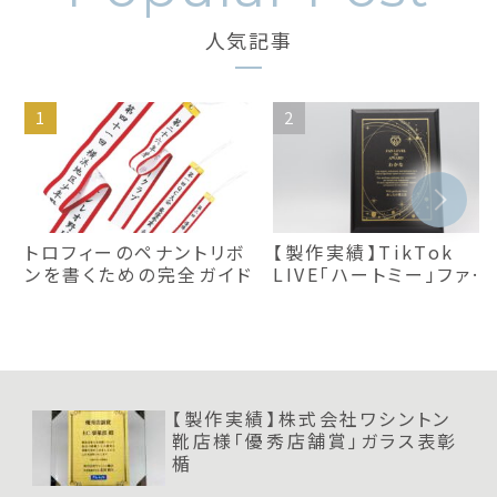
人気記事
トロフィーのペナントリボ
【製作実績】TikTok
ンを書くための完全ガイド
LIVE「ハートミー」ファン
レベル50賞プレート｜お
すすめ楯
【製作実績】株式会社ワシントン
靴店様「優秀店舗賞」ガラス表彰
楯