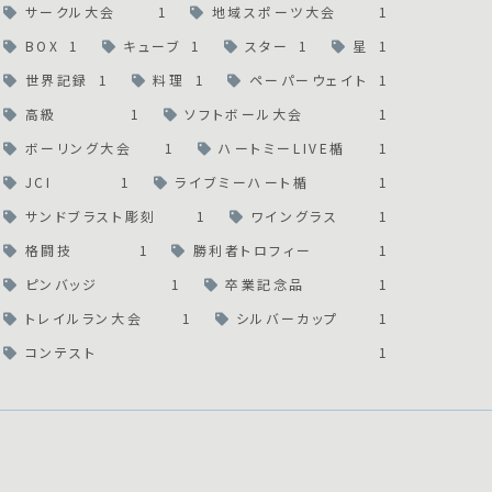
サークル大会
1
地域スポーツ大会
1
BOX
1
キューブ
1
スター
1
星
1
世界記録
1
料理
1
ペーパーウェイト
1
高級
1
ソフトボール大会
1
ボーリング大会
1
ハートミーLIVE楯
1
JCI
1
ライブミーハート楯
1
サンドブラスト彫刻
1
ワイングラス
1
格闘技
1
勝利者トロフィー
1
ピンバッジ
1
卒業記念品
1
トレイルラン大会
1
シルバーカップ
1
コンテスト
1