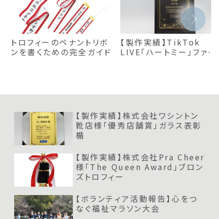
トロフィーのペナントリボ
【製作実績】TikTok
ンを書くための完全ガイド
LIVE「ハートミー」ファン
レベル50賞プレート｜お
すすめ楯
【製作実績】株式会社ワシントン
靴店様「優秀店舗賞」ガラス表彰
楯
【製作実績】株式会社Pra Cheer
様「The Queen Award」ブロン
ズトロフィー
【ボランティア活動報告】心をつ
なぐ福祉マラソン大会