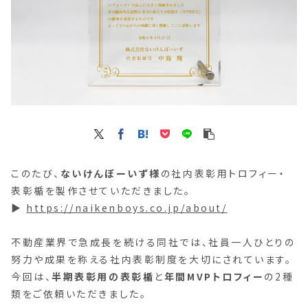
このたび、
ないけんぼーいず様
の社内表彰用トロフィー・
表彰楯を製作させていただきました。
▶
https://naikenboys.co.jp/about/
不動産業界で急成長を続ける同社では、社員一人ひとりの
努力や成果を称える社内表彰制度を大切にされています。
今回は、
半期表彰用の表彰楯
と
年間MVPトロフィー
の2種
類をご依頼いただきました。