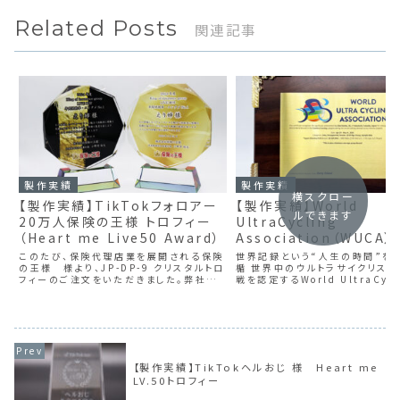
Related Posts
関連記事
製作実績
製作実績
横スクロー
【製作実績】TikTokフォロアー
【製作実績】World
ルできます
20万人保険の王様 トロフィー
UltraCycling
（Heart me Live50 Award）
Association（WUCA
このたび、保険代理店業を展開される保険
世界記録という“人生の時間”を
の王様 様より、JP-DP-9 クリスタルトロ
楯 世界中のウルトラサイクリスト
フィーのご注文をいただきました。弊社のト
戦を認定するWorld UltraCycl
ロフィーが、表彰や記念の場でお役立てい
Association（WUCA）。 今
ただけることを大変光栄に思います。 保険
ただいたのは、WUCA公式認定記
の王様について 保険の王様は、法人お
として残すための記念楯...
よ...
【製作実績】TikTokヘルおじ 様 Heart me
LV.50トロフィー