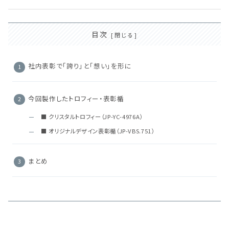
目次
社内表彰で「誇り」と「想い」を形に
今回製作したトロフィー・表彰楯
■ クリスタルトロフィー（JP-YC-4976A）
■ オリジナルデザイン表彰楯（JP-VBS.751）
まとめ