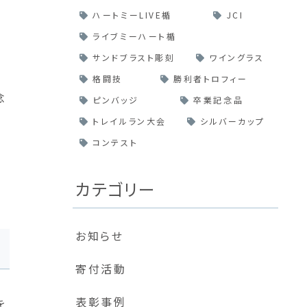
ハートミーLIVE楯
JCI
ライブミーハート楯
サンドブラスト彫刻
ワイングラス
格闘技
勝利者トロフィー
念
ピンバッジ
卒業記念品
トレイルラン大会
シルバーカップ
コンテスト
カテゴリー
お知らせ
寄付活動
表彰事例
を