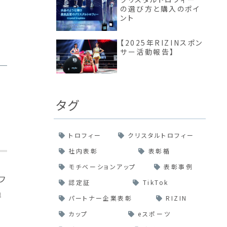
の選び方と購入のポイ
ント
【2025年RIZINスポン
サー活動報告】
タグ
トロフィー
クリスタルトロフィー
社内表彰
表彰楯
モチベーションアップ
表彰事例
フ
認定証
TikTok
員
パートナー企業表彰
RIZIN
カップ
eスポーツ