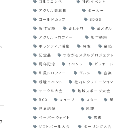
ゴルフコンペ
社内イベント
アクリル表彰楯
ポーカー
ゴールドカップ
SDGS
製作実績
おしゃれ
金メダル
示
アクリルトロフィー
永年勤続
、
ボランティア活動
麻雀
金箔
記念品
つながるメダルプロジェクト
周年記念
イベント
ビリヤード
和風トロフィー
グルメ
音楽
親睦イベント
社内レクリエーション
サークル大会
地域スポーツ大会
BOX
キューブ
スター
星
世界記録
料理
ペーパーウェイト
高級
フ
ソフトボール大会
ボーリング大会